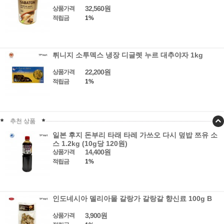
32,560원
상품가격
적립금
1%
튀니지 소투덱스 냉장 디글렛 누르 대추야자 1kg
22,200원
상품가격
적립금
1%
추천 상품
일본 후지 돈부리 타래 타레 가쓰오 다시 덮밥 쯔유 소
스 1.2kg (10g당 120원)
14,400원
상품가격
적립금
1%
인도네시아 델리아몰 갈랑가 갈랑갈 향신료 100g B
3,900원
상품가격