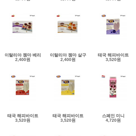
과자 200g
140g
과자 140g
이탈리아 젬마 베리
이탈리아 젬마 살구
태국 해피바이트
2,400원
2,400원
3,520원
퓨레 페이스트리
퓨레 페이스트리
글루텐프리
과자 150g
과자 150g
블루베리맛 쌀과자
50g
태국 해피바이트
태국 해피바이트
스페인 미니
3,520원
3,520원
4,720원
글루텐프리 사과맛
글루텐프리 바나나맛
헬로키티 초코
쌀과자 50g
쌀과자 50g
시리얼 과자 275g