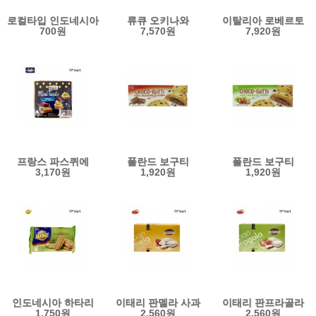
로컬타입 인도네시아
류큐 오키나와
이탈리아 로베르토
700원
7,570원
7,920원
인도미 미고랭
소포장 씹어먹는
브레드스틱 위드
볶음면 스파이시
소금 시오 흑당 캔디
로즈마리 250g
페다스 80G (10g당
115g (10g당 658원)
87원)
프랑스 파스퀴에
폴란드 보구티
폴란드 보구티
3,170원
1,920원
1,920원
파스키에 미니토스트
초콜릿 크림 위드
헤이즐넛 크림 위드
치즈 생햄 카나페
초코구티 160g
초코구티 160g
80g
인도네시아 하타리
이태리 판멜라 사과
이태리 판프라골라
1,750원
2,560원
2,560원
두리안 크림 비스킷
필링 퓨레 쿠키 과자
딸기 필링 퓨레 쿠키