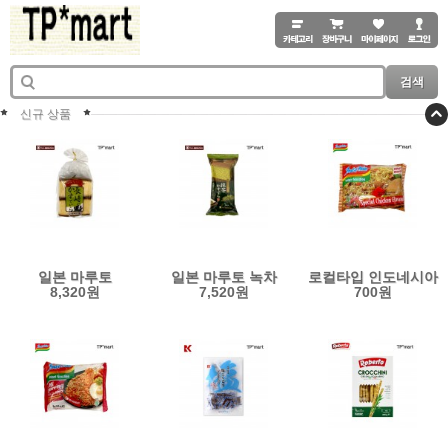
검색
신규 상품
일본 마루토
일본 마루토 녹차
로컬타입 인도네시아
8,320원
7,520원
700원
나가사키 카스테라
말차 카스테라 선물
인도미 미고랭
선물 간식 260g
간식 170g
볶음면 스페셜
치킨향 75g