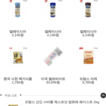
말레이시아
말레이시아
말레이시아
2,140원
2,140원
2,140원
화이트캐슬 크림
화이트캐슬 크림
화이트캐슬 크림
웨이퍼롤 바닐라
웨이퍼롤 쿠키 앤
웨이퍼롤 초콜렛
100g
크림 100g
100g
중국 사천 백가식품
미국 엘르바이르
프랑스 자케
1,760원
33,040원
5,760원
참깨맛 홍유면피
냉장 크림치즈
브리오슈 미니
봉지라면 115g
대용량 1.36kg
바게트 비스킷 과자
300g
특별 상품
프랑스 선인 사바통 체스트넛 밤퓨레 페이스트 1kg