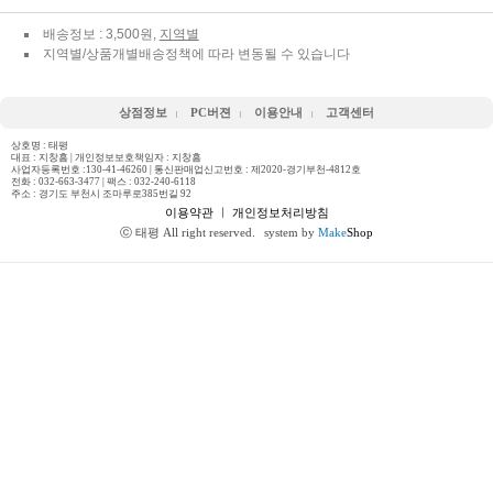
배송정보 : 3,500원,
지역별
지역별/상품개별배송정책에 따라 변동될 수 있습니다
상점정보
PC버젼
이용안내
고객센터
상호명 : 태평
대표 : 지창흠 | 개인정보보호책임자 : 지창흠
사업자등록번호 :130-41-46260 | 통신판매업신고번호 : 제2020-경기부천-4812호
전화 :
032-663-3477
| 팩스 : 032-240-6118
주소 : 경기도 부천시 조마루로385번길 92
이용약관
ㅣ
개인정보처리방침
ⓒ 태평 All right reserved.
system by
Make
Shop