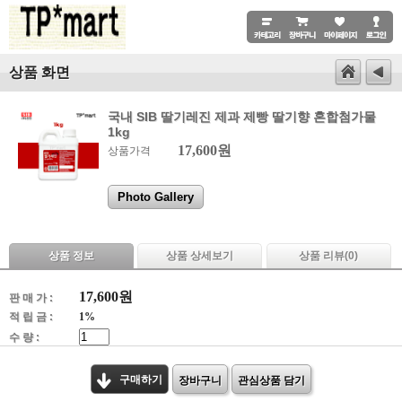
상품 화면
국내 SIB 딸기레진 제과 제빵 딸기향 혼합첨가물
1kg
17,600원
상품가격
Photo Gallery
상품 정보
상품 상세보기
상품 리뷰(
0
)
17,600
원
판 매 가 :
적 립 금 :
1%
수 량 :
구매하기
장바구니
관심상품 담기