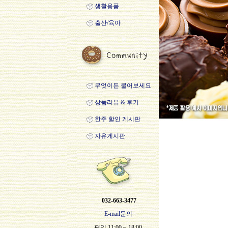
생활용품
출산/육아
무엇이든 물어보세요
상품리뷰 & 후기
한주 할인 게시판
자유게시판
032-663-3477
E-mail문의
평일 11:00 ~ 18:00