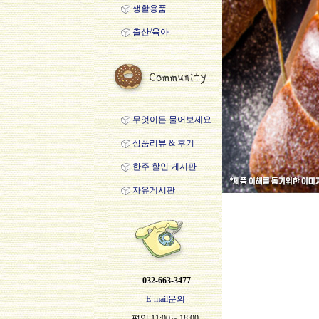
생활용품
출산/육아
무엇이든 물어보세요
상품리뷰 & 후기
한주 할인 게시판
자유게시판
032-663-3477
E-mail문의
평일 11:00 ~ 18:00