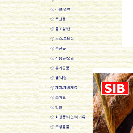
라면/면류
축산물
통조림/캔
소스/드레싱
수산물
식용유/오일
유가공품
잼/시럽
제과/제빵재료
조미료
반찬
화장품/세안/헤어류
주방용품