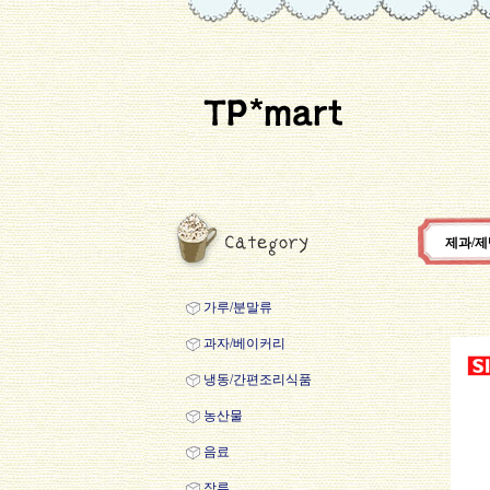
제과/
가루/분말류
과자/베이커리
냉동/간편조리식품
농산물
음료
장류