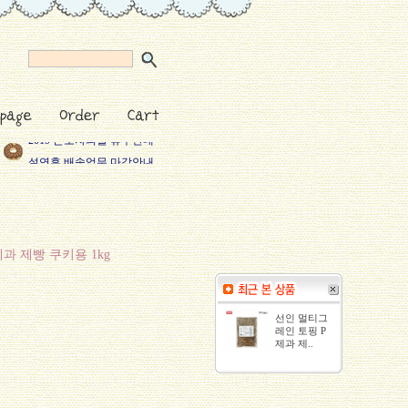
2019 근로자의날 휴무안내
설연휴 배송업무 마감안내
2019년 새해복많이 받으세
택배기사님들 리프레쉬 휴
5월 황금연휴 안내
과 제빵 쿠키용 1kg
선인 멀티그
레인 토핑 P
제과 제..