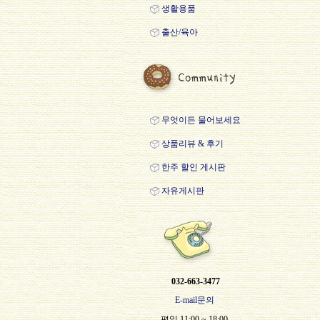
생활용품
출산/육아
무엇이든 물어보세요
상품리뷰 & 후기
한주 할인 게시판
자유게시판
032-663-3477
E-mail문의
평일 11:00 ~ 18:00