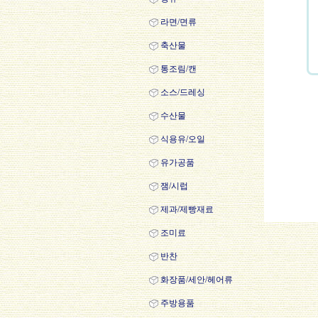
라면/면류
축산물
통조림/캔
소스/드레싱
수산물
식용유/오일
유가공품
잼/시럽
제과/제빵재료
조미료
반찬
화장품/세안/헤어류
주방용품