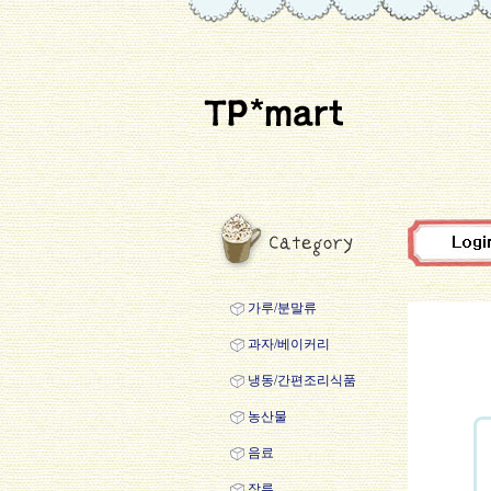
가루/분말류
과자/베이커리
냉동/간편조리식품
농산물
음료
장류